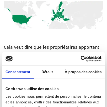
Cela veut dire que les propriétaires apportent
non seulement leur nom, mais également tous
leurs efforts à l’entreprise. Ce concept a fait
ses preuves depuis maintenant plus de 100
Consentement
Détails
À propos des cookies
ans et devrait aussi être maintenu à l’avenir.
Le groupe Deichmann réalise plus de la moitié
Ce site web utilise des cookies.
de son chiffre d’affaires à l’étranger. En plus de
l’Allemagne, le groupe est actuellement
Les cookies nous permettent de personnaliser le contenu
et les annonces, d'offrir des fonctionnalités relatives aux
présent dans 30 autres pays européens, en