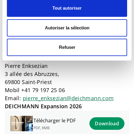
Deichmann s’agrandit
Tout autoriser
Nous recherchons constamment de nouveaux
sites en bon état pour ouvrir de nouvelles
Autoriser la sélection
filiales dans les centres-villes, les zones
piétonnières, les centres commerciaux et les
Refuser
marchés spécialisés.
Pierre Enksezian
3 allée des Abruzzes,
69800 Saint-Priest
Mobil +41 79 197 25 06
Email:
pierre_enksezian@deichmann.com
DEICHMANN Expansion 2026
Télécharger le PDF
Download
PDF
,
8MB