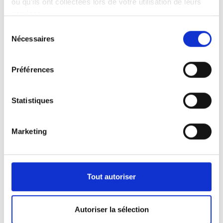
ou qu'ils ont collectées lors de votre utilisation de leurs
services.
Sélection
Nécessaires
du
consentement
Préférences
Statistiques
Marketing
72dpi
300dpi
Tout autoriser
Autoriser la sélection