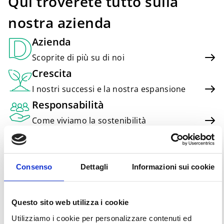
Qui troverete tutto sulla
nostra azienda
Azienda
Scoprite di più su di noi
Crescita
I nostri successi e la nostra espansione
Responsabilità
Come viviamo la sostenibilità
Moda
Le nostre tendenze moda attuali
Sala stampa
Consenso
Dettagli
Informazioni sui cookie
Novità e comunicati stampa
Carriera
Questo sito web utilizza i cookie
La vostra opportunità con noi
Utilizziamo i cookie per personalizzare contenuti ed