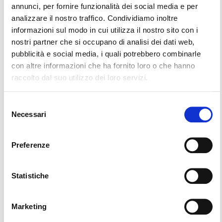
annunci, per fornire funzionalità dei social media e per
analizzare il nostro traffico. Condividiamo inoltre
informazioni sul modo in cui utilizza il nostro sito con i
nostri partner che si occupano di analisi dei dati web,
pubblicità e social media, i quali potrebbero combinarle
con altre informazioni che ha fornito loro o che hanno
raccolto dal suo utilizzo dei loro servizi.
Selezione
Necessari
del
consenso
Preferenze
Statistiche
Carriera
Marketing
Il gruppo DEICHMANN è leader del mercato