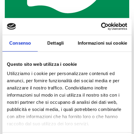
Consenso
Dettagli
Informazioni sui cookie
Milano, 07.05.2026
Questo sito web utilizza i cookie
BOHEMIAN BREEZE: DEICHMANN RILEGGE
L'ESTETICA BOHO-CHIC TRA FRANGE E
Utilizziamo i cookie per personalizzare contenuti ed
COLORI NATURALI
annunci, per fornire funzionalità dei social media e per
Libertà di movimento e dettagli materici
analizzare il nostro traffico. Condividiamo inoltre
definiscono il nuovo statement di stagione.
informazioni sul modo in cui utilizza il nostro sito con i
nostri partner che si occupano di analisi dei dati web,
Continua a leggere
pubblicità e social media, i quali potrebbero combinarle
con altre informazioni che ha fornito loro o che hanno
raccolto dal suo utilizzo dei loro servizi.