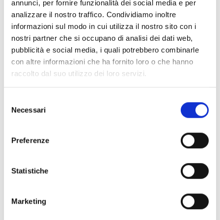
annunci, per fornire funzionalità dei social media e per
analizzare il nostro traffico. Condividiamo inoltre
DEICHMANN si espande
informazioni sul modo in cui utilizza il nostro sito con i
Siamo alla continua ricerca di altri luoghi in cui
nostri partner che si occupano di analisi dei dati web,
aprire nuove filiali, l’importante è che si
pubblicità e social media, i quali potrebbero combinarle
trovino in una buona posizione, al centro delle
con altre informazioni che ha fornito loro o che hanno
città, nelle zone pedonali, nei centri e nei
raccolto dal suo utilizzo dei loro servizi.
parchi commerciali.
Selezione
Nota importante: Il gruppo DEICHMANN non
Necessari
del
gestisce negozi in Franchising. L’impresa non
consenso
cede licenze, né in ambito di contratti
Preferenze
Franchising, né come concessioni. Non è,
pertanto, possibile rendersi autonomi con i
Statistiche
nostri criteri o i nostri prodotti.
DEICHMANN Expansion 2026
Marketing
Scaricare il PDF
Download