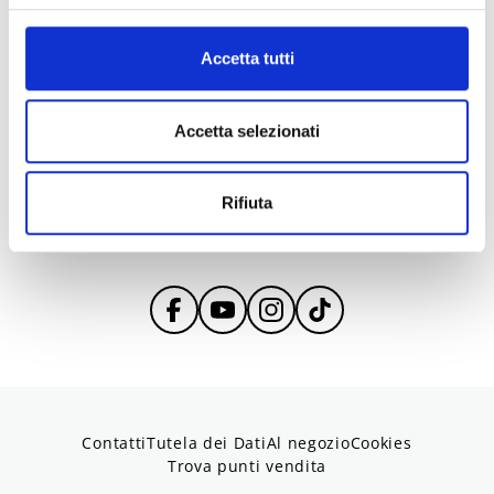
PDF
,
8MB
Accetta tutti
Selezionate un paese
Accetta selezionati
Select country
Rifiuta
Contatti
Tutela dei Dati
Al negozio
Cookies
Trova punti vendita