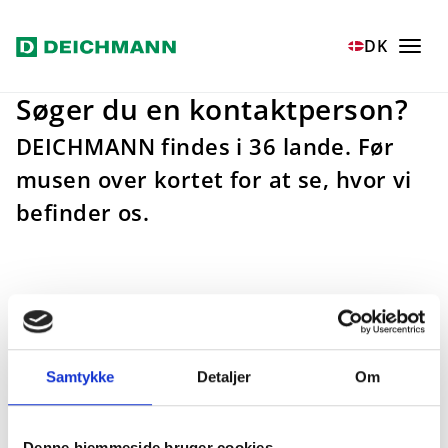
Spring til hovedindhold
Home
Virksomheden
DEICHMANN Koncernen
DK
Søger du en kontaktperson?
DEICHMANN findes i 36 lande. Før
musen over kortet for at se, hvor vi
befinder os.
Samtykke
Detaljer
Om
Denne hjemmeside bruger cookies