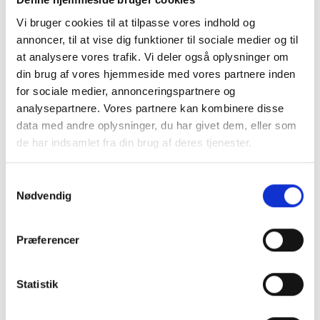
Vi bruger cookies til at tilpasse vores indhold og
annoncer, til at vise dig funktioner til sociale medier og til
at analysere vores trafik. Vi deler også oplysninger om
DEICHMANN ekspanderer
din brug af vores hjemmeside med vores partnere inden
Vi er konstant på udkig efter nye lokaler med
for sociale medier, annonceringspartnere og
de bedste placeringer i indkøbscentre eller
analysepartnere. Vores partnere kan kombinere disse
gågader, med henblik på at øge antallet af
data med andre oplysninger, du har givet dem, eller som
butikker.
de har indsamlet fra din brug af deres tjenester.
Bemærk: DEICHMANN Gruppen fungerer ikke
Samtykkevalg
som et franchise-system. Virksomheden
Nødvendig
udsteder altså ikke licenser, hverken inden for
rammerne af en franchiseaftale eller som en
Præferencer
koncession. Det er derfor ikke muligt, at
oprette din egen virksomhed baseret på vores
Statistik
koncept eller produkter.