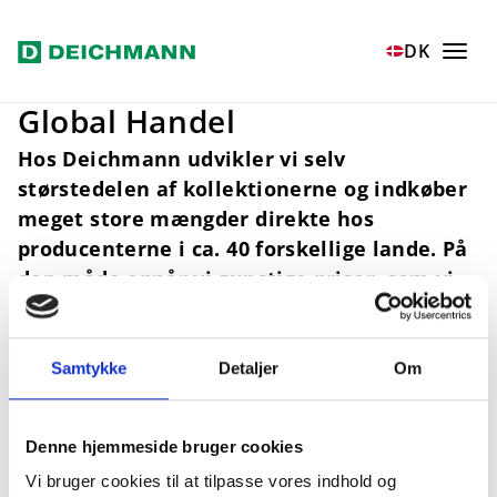
Spring til hovedindhold
Home
Værdier
Global Handel
DK
Global Handel
Hos Deichmann udvikler vi selv
størstedelen af kollektionerne og indkøber
meget store mængder direkte hos
producenterne i ca. 40 forskellige lande. På
den måde opnår vi gunstige priser, som vi
lader gå videre til kunderne.
Samtykke
Detaljer
Om
Denne hjemmeside bruger cookies
Vi bruger cookies til at tilpasse vores indhold og