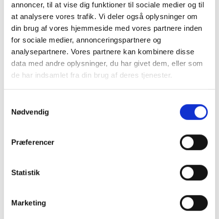
annoncer, til at vise dig funktioner til sociale medier og til
at analysere vores trafik. Vi deler også oplysninger om
din brug af vores hjemmeside med vores partnere inden
for sociale medier, annonceringspartnere og
Vi ønsker dog også at medvirke til, at navnlig
analysepartnere. Vores partnere kan kombinere disse
arbejdspladser i NIC-landene skabes sikkert,
data med andre oplysninger, du har givet dem, eller som
socialt ansvarligt og med perspektiv for
de har indsamlet fra din brug af deres tjenester.
fremtiden. Et vigtigt instrument er her
vores
Code of Conduct
, som for vores
Samtykkevalg
Nødvendig
leverandører er en forpligtende del af
samarbejdsaftalerne.
Præferencer
For at forbedre arbejdsvilkårene i verdens
udviklingsregioner og reducere
Statistik
ressourceforbruget har vi gennem mange år
satset på et samarbejde med stærke og
uafhængige partnere. Sammen med en ekstern
Marketing
tysk partner
Gesellschaft für internationale