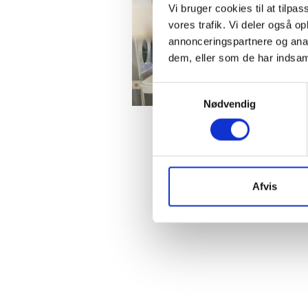
Vi bruger cookies til at tilpas
vores trafik. Vi deler også 
annonceringspartnere og anal
dem, eller som de har indsaml
Samtykkevalg
Nødvendig
Derfor er vi med allerede
produkterne lever op til
Afvis
Med den såkaldte
Code o
miljøet samt at sikre ord