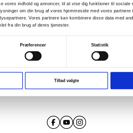
se vores indhold og annoncer, til at vise dig funktioner til sociale
oplysninger om din brug af vores hjemmeside med vores partnere i
ysepartnere. Vores partnere kan kombinere disse data med andr
et fra din brug af deres tjenester.
Præferencer
Statistik
 i fremstillingsprocessen, hvor vi i samarbejde med
 vores kvalitetsmæssige krav, såvel som sociale og
Tillad valgte
f Conduct
forpligter vi vores leverandører til hen
entlige arbejdsvilkår til deres medarbejder.