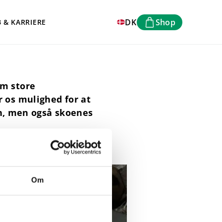
DK
Shop
B & KARRIERE
em store
 os mulighed for at
en, men også skoenes
Om