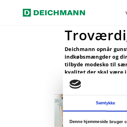
Spring til hovedindhold
Home
Værdier
Leverandører
Troværd
Deichmann opnår gunst
indkøbsmængder og dire
tilbyde modesko til sær
kvalitet der skal være 
Samtykke
Denne hjemmeside bruger c