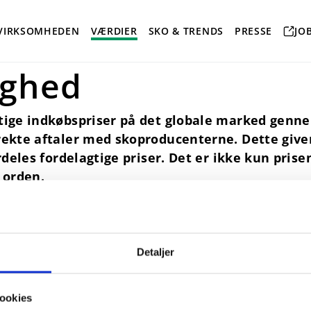
VIRKSOMHEDEN
VÆRDIER
SKO & TRENDS
PRESSE
JO
ighed
ige indkøbspriser på det globale marked genn
kte aftaler med skoproducenterne. Dette giver
deles fordelagtige priser. Det er ikke kun pris
i orden.
Detaljer
ookies