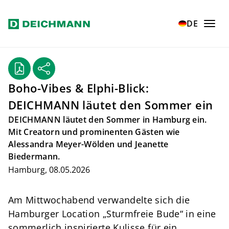
Zum Hauptinhalt springen
Home
Newsroom
DE
Boho-Vibes & Elphi-Blick: DEICHMANN läut...
Boho-Vibes & Elphi-Blick:
DEICHMANN läutet den Sommer ein
DEICHMANN läutet den Sommer in Hamburg ein.
Mit Creatorn und prominenten Gästen wie
Alessandra Meyer-Wölden und Jeanette
Biedermann.
Hamburg, 08.05.2026
Am Mittwochabend verwandelte sich die
Hamburger Location „Sturmfreie Bude“ in eine
sommerlich inspirierte Kulisse für ein