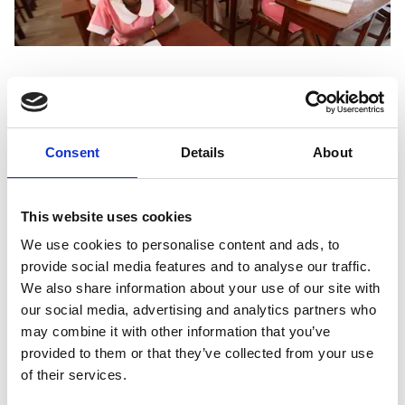
Im Laufe der Jahrzehnte hat DEICHMANN nicht
nur zahlreiche Initiativen unterstützt, sondern
Consent
Details
About
auch eigenständig gegründet. Hierzu zählen
die
DEICHMANN-Stiftung
, das
Hilfswerk
wortundtat
sowie die
Initiative
This website uses cookies
„DEICHMANN bewegt“
. Sie alle machen
We use cookies to personalise content and ads, to
sichtbar, was uns tagtäglich antreibt: das
provide social media features and to analyse our traffic.
Leben von Kundinnen und Kunden,
We also share information about your use of our site with
Mitarbeitenden und Menschen in Not positiv
our social media, advertising and analytics partners who
may combine it with other information that you’ve
zu verändern.
provided to them or that they’ve collected from your use
Das Unternehmen muss dem Menschen
of their services.
dienen! DEICHMANN möchte nicht nur gute,