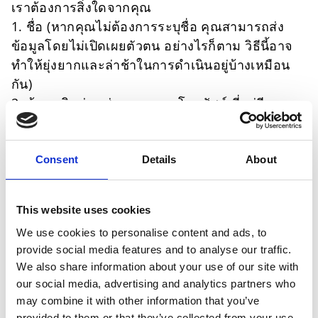
เราต้องการสิ่งใดจากคุณ
1. ชื่อ (หากคุณไม่ต้องการระบุชื่อ คุณสามารถส่ง
ข้อมูลโดยไม่เปิดเผยตัวตน อย่างไรก็ตาม วิธีนี้อาจ
ทำให้ยุ่งยากและล่าช้าในการดำเนินอยู่บ้างเหมือน
กัน)
2. ข้อมูลติดต่อ เช่น หมายเลขโทรศัพท์ ที่อยู่อีเมล
หรือที่อยู่ทางไปรษณีย์
3. ประเทศและเมืองที่คุณอาศัยอยู่ และสถานที่ผลิต
หรือข้อมูลอื่นๆ (ถ้ามี) ที่สามารถระบุตำแหน่งได้อย่าง
Consent
Details
About
ชัดเจน
4. คำอธิบายโดยละเอียด รวมถึงวันที่ หรือช่วงเวลา
This website uses cookies
ของประกาศเกี่ยวกับสิทธิมนุษยชน สิ่งแวดล้อม
We use cookies to personalise content and ads, to
สุขภาพ หรือความปลอดภัย และหากมีหลักฐาน
provide social media features and to analyse our traffic.
สนับสนุนก็โปรดส่งมาด้วย
We also share information about your use of our site with
5. ข้อมูลไม่ว่าของผู้ร้องเรียนหรือผู้ได้รับผลกระทบ
our social media, advertising and analytics partners who
คนอื่นๆ จะไม่มีเปิดเผย และจะได้รับการคุ้มครอง
may combine it with other information that you’ve
ตามกฎหมาย
provided to them or that they’ve collected from your use