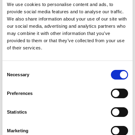
We use cookies to personalise content and ads, to
ஆதாரங்கள் இருப்பின் தயங்காமல் அவற்றைச்
provide social media features and to analyse our traffic.
சமர்ப்பிக்கவும்.
We also share information about your use of our site with
5. புகார் அளித்தவர் அல்லது பாதிக்கப்பட்ட பிற
our social media, advertising and analytics partners who
தரப்பினர் அநாமதேயமாகவும் பாதுகாக்கப்படவும்
may combine it with other information that you’ve
வேண்டுமா என்பது பற்றிய விபரம்.
provided to them or that they’ve collected from your use
of their services.
உங்களது புகாரை எழுத்துப்பூர்வமாக இங்கே
சமர்ப்பிக்கவும்.
Consent
உங்களது புகார் எவ்வாறு பரிசீலிக்கப்படுகிறது?
Necessary
Selection
1. புகார் பற்றிய செய்தியைப் பெற்றுக்கொண்ட பிறகு 24
மணித்தியாளத்திற்குள் புகார் பெறப்பட்டதை நாங்கள்
Preferences
ஒப்புகை அளிக்கிறோம்.
2. DEICHMANN மனித உரிமைகள் அதிகாரி, புகாரின்
Statistics
காரணத்தை ஆராய்ந்து அதன் ஏற்புத்தன்மையை
சரிபார்க்கிறார். புகார் ஏற்கத்தக்கதாகக்
கண்டறியப்பட்டால், விரிவான விசாரணை நடத்தப்படும்.
Marketing