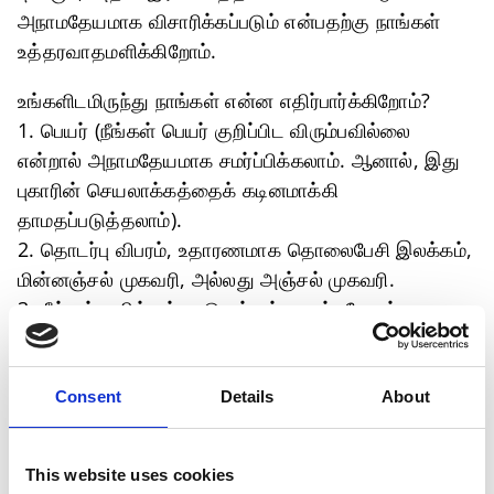
அநாமதேயமாக விசாரிக்கப்படும் என்பதற்கு நாங்கள்
உத்தரவாதமளிக்கிறோம்.
உங்களிடமிருந்து நாங்கள் என்ன எதிர்பார்க்கிறோம்?
1. பெயர் (நீங்கள் பெயர் குறிப்பிட விரும்பவில்லை
என்றால் அநாமதேயமாக சமர்ப்பிக்கலாம். ஆனால், இது
புகாரின் செயலாக்கத்தைக் கடினமாக்கி
தாமதப்படுத்தலாம்).
2. தொடர்பு விபரம், உதாரணமாக தொலைபேசி இலக்கம்,
மின்னஞ்சல் முகவரி, அல்லது அஞ்சல் முகவரி.
3. நீங்கள் வசிக்கும் நாடு மற்றும் நகரம். மேலும்
பொருந்தும் பட்சத்தில், தயாரிப்புத் தளம் அல்லது
இருப்பிடத்தைத் தெளிவாக அடையாளம் காண உதவும்
பிற விபரங்கள்.
Consent
Details
About
4. மனித உரிமைகள், சுற்றுச்சூழல், சுகாதாரம், அல்லது
பாதுகாப்பு தொடர்பான அவதானிப்பு நிகழ்ந்த திகதி
This website uses cookies
அல்லது நேரம் உள்ளிட்ட விரிவான விளக்கம். உங்களிடம்