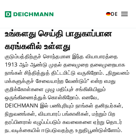
Zum Hauptinhalt springen
Home
Verantwortung
Responsibility
DE
உங்களது செய்தி பாதுகாப்பான
கரங்களில் உள்ளது
குடும்பத்திற்குச் சொந்தமான இந்த வியாபாரத்தை
1913 ஆம் ஆண்டு முதல் தலைமுறை தலைமுறையாக
நாங்கள் சிந்தித்துத் திட்டமிட்டு வருகிறோம். „நிறுவனம்
மக்களுக்குச் சேவையாற்ற வேண்டும்“ என்ற எமது
குறிக்கோள்களை முழு மதிப்புச் சங்கிலியிலும்
ஒருங்கிணைத்துக் கொள்கிறோம். எனவே,
DEICHMANN இல் பணிபுரியும் நாங்கள் தனிநபர்கள்,
நிறுவனங்கள், வியாபாரப் பங்காளிகள், மற்றும் பிற
தரப்பினரால் எழுப்பப்படும் கவலைகளை ஏற்று தொடர்
நடவடிக்கையில் ஈடுபடுவதற்கு உறுதிபூண்டுள்ளோம்.