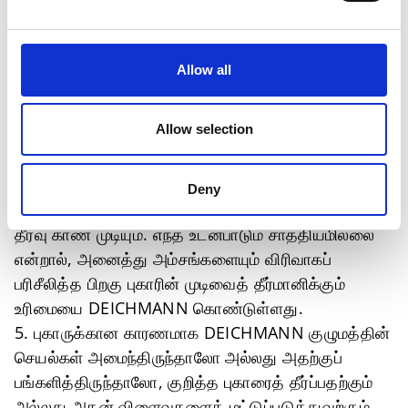
மேலும், எதிர்பார்க்கப்படும் செயலாக்கக் காலம் குறித்து
புகார் அளித்தவருக்குத் தெரிவிக்கப்படும்.
3. ஆழமான விசாரணை தேவைப்படின், DEICHMANN
Allow all
சம்பவ இடத்தில் சுயமாக ஆய்வை மேற்கொள்ளும்
அல்லது அதை மேற்கொள்ள ஒரு சேவை வழங்குநரை
Allow selection
நியமிக்கும். இந்த ஆய்வுகளுக்கான செலவுகளை
DEICHMANN ஏற்கும்.
4. அதனைத் தொடர்ந்து, புகார் தொடர்பான இரு
Deny
தரப்பினரதும் பரஸ்பர உடன்பாட்டின் பேரில் புகாருக்குத்
தீர்வு காண முடியும். எந்த உடன்பாடும் சாத்தியமில்லை
என்றால், அனைத்து அம்சங்களையும் விரிவாகப்
பரிசீலித்த பிறகு புகாரின் முடிவைத் தீர்மானிக்கும்
உரிமையை DEICHMANN கொண்டுள்ளது.
5. புகாருக்கான காரணமாக DEICHMANN குழுமத்தின்
செயல்கள் அமைந்திருந்தாலோ அல்லது அதற்குப்
பங்களித்திருந்தாலோ, குறித்த புகாரைத் தீர்ப்பதற்கும்
அல்லது அதன் விளைவுகளைத் மட்டுப்படுத்துவற்கும்,