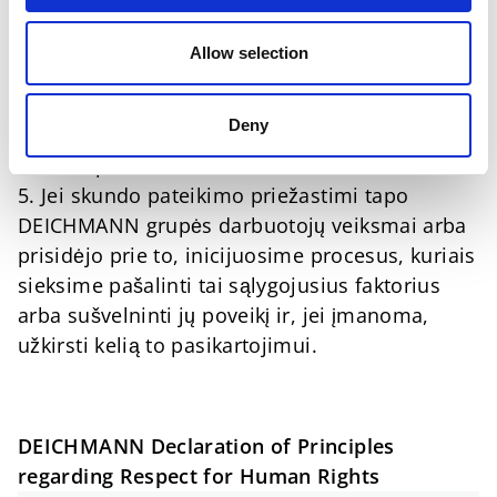
patikrinimų išlaidas padengia DEICHMANN.
4. Vėliau skundas gali būti išspręstas abipusiu
Allow selection
šalių susitarimu. Jei susitarti nepavyksta,
DEICHMANN pasilieka teisę priimti sprendimą
Deny
dėl skundo baigties išsamiai išnagrinėjusi
visus aspektus.
5. Jei skundo pateikimo priežastimi tapo
DEICHMANN grupės darbuotojų veiksmai arba
prisidėjo prie to, inicijuosime procesus, kuriais
sieksime pašalinti tai sąlygojusius faktorius
arba sušvelninti jų poveikį ir, jei įmanoma,
užkirsti kelią to pasikartojimui.
DEICHMANN Declaration of Principles
regarding Respect for Human Rights