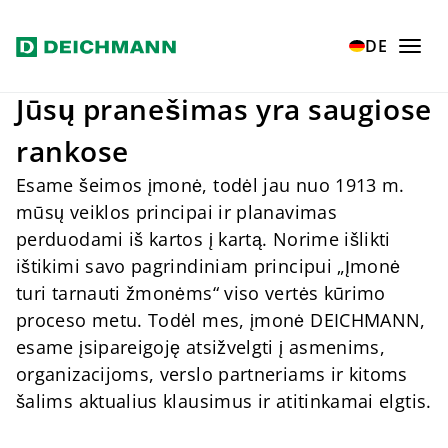
Zum Hauptinhalt springen
Home
Verantwortung
Responsibility
DE
Jūsų pranešimas yra saugiose
rankose
Esame šeimos įmonė, todėl jau nuo 1913 m.
mūsų veiklos principai ir planavimas
perduodami iš kartos į kartą. Norime išlikti
ištikimi savo pagrindiniam principui „Įmonė
turi tarnauti žmonėms“ viso vertės kūrimo
proceso metu. Todėl mes, įmonė DEICHMANN,
esame įsipareigoję atsižvelgti į asmenims,
organizacijoms, verslo partneriams ir kitoms
šalims aktualius klausimus ir atitinkamai elgtis.