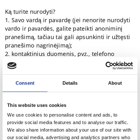
Ką turite nurodyti?
1. Savo vardą ir pavardę (jei nenorite nurodyti
vardo ir pavardės, galite pateikti anoniminį
pranešimą, tačiau tai gali apsunkinti ir užtęsti
pranešimo nagrinėjimą);
2. kontaktinius duomenis, pvz., telefono
numerį, el. pašto adresą arba pašto adresą;
3. šalį ir vietą, kurioje esate įsikūrę, ir, jei
taikoma, gamybos vietą arba kitą informaciją,
Consent
Details
About
leidžiančią aiškiai nustatyti reikiamą vietą.
4. Pateikite išsamų su žmogaus teisėmis,
aplinka, sveikata ar sauga susijusio pranešimo
This website uses cookies
aprašymą, įskaitant datą ar laikotarpį. Jei turite,
We use cookies to personalise content and ads, to
galite pateikti tai patvirtinančius įrodymus.
provide social media features and to analyse our traffic.
5. Informacija apie tai, ar skundo pateikėjas
We also share information about your use of our site with
arba kitos nukentėjusios šalys turi išlikti
our social media, advertising and analytics partners who