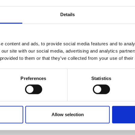
는 안전 관련 문제를 목격한 날짜 또는 시간을 포함한 자세한
Details
받는 다른 당사자가 익명으로 유지되고 보호되어야 하는지 
제기하십시오.
e content and ads, to provide social media features and to analy
나?
 our site with our social media, advertising and analytics partn
시간 이내에 불만 접수를 확인합니다.
 provided to them or that they’ve collected from your use of their
당자(Human Rights Officer)가 불만 사유를 파악하
한 조사가 실시되고 예상 처리기간이 제보자에게 통보됩
Preferences
Statistics
 경우, DEICHMANN은 자체적으로 현장 조사를 실시
 비용은 DEICHMANN이 부담합니다.
호 합의하여 불만사항을 해결할 수 있습니다. 당사자 간 합
면을 광범위하게 고려한 후 불만사항의 결과를 결정합니다
의 조치로 불만사항이 야기되었거나 원인이 된 경우, 불만을
Allow selection
하기 위한 절차를 시작할 것입니다.