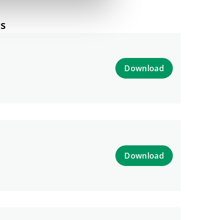
ts
Download
Download