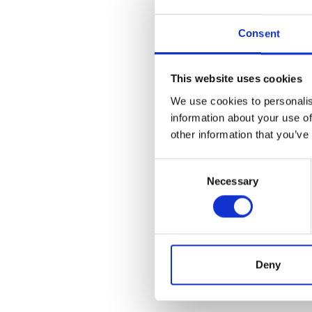
4. 인권, 환경, 건강 또
료를 제출하십시오.
Consent
5. 제보자 또는 영향을 
여기에 서면으로 불만을 
This website uses cookies
We use cookies to personalis
불만사항은 어떻게 처리되
information about your use of
1. 메시지를 받은 후 24
other information that you’ve
2. DEICHMANN 인권 담
사항이 인정될 경우, 상세
Consent
Necessary
Selection
3. 심층적인 조사가 필요한
정할 것입니다. 이러한 조사
4. 이후, 당사자 간에 상
DEICHMANN은 모든 측
5. DEICHMANN 그룹
Deny
하고 가능하면 재발을 방지