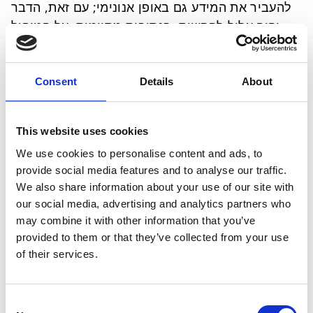
להעביר את המידע גם באופן אנונימי; עם זאת, הדבר
יהיה עלול להקשות, בנסיבות מסוימות, על הטיפול
בפנייתך ולעכב אותו).
2. דרכי יצירת קשר, כגון מספר טלפון, כתובת דוא“ל
או כתובת לדואר.
Consent
Details
About
3. המדינה והעיר/יישוב שבהם אתה נמצא, כמו גם, אם
רלוונטי, פרטים על אתר הייצור או מידע אחר,
This website uses cookies
שיאפשרו לנו לזהות את האתר באופן חד-משמעי.
We use cookies to personalise content and ads, to
4. תיאור מפורט, כולל תאריך או תקופה, של האירוע
provide social media features and to analyse our traffic.
הנוגע לזכויות אדם, לפגיעה באיכות הסביבה, לבריאות
We also share information about your use of our site with
או לבטיחות. אם קיימים, נשמח אם תצרף לפנייתך
our social media, advertising and analytics partners who
מסמכים תומכים.
may combine it with other information that you’ve
provided to them or that they’ve collected from your use
הגש את התלונה שלך בכתב כאן.
of their services.
איך פועל נוהל הגשת התלונה?
1. לאחר קבלת ההודעה, אנו ניצור עמך קשר ונשלח
Consent