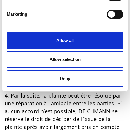
2. Le responsable des droits de l’Homme de
DEICHMANN détermine le motif de la plainte et
Marketing
vérifie sa recevabilité. Si la plainte est
recevable, nous procéderons à un examen
détaillé et informerons le plaignant du délai de
traitement prévu.
Allow all
3. Si une enquête plus approfondie des faits
est nécessaire, DEICHMANN effectuera sa
Allow selection
propre inspection sur place ou fera appel à un
prestataire de services. Les coûts de ces
Deny
inspections sont pris en charge par
DEICHMANN.
4. Par la suite, la plainte peut être résolue par
une réparation à l’amiable entre les parties. Si
aucun accord n’est possible, DEICHMANN se
réserve le droit de décider de l’issue de la
plainte après avoir largement pris en compte