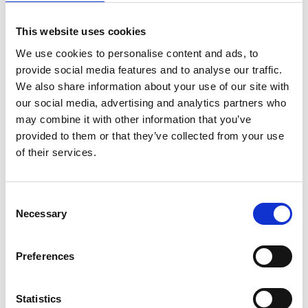
autre information permettant d’identifier
clairement le lieu.
This website uses cookies
4. description détaillée, y compris la date ou la
We use cookies to personalise content and ads, to
période de la plainte relative aux droits de
provide social media features and to analyse our traffic.
l’Homme, à l’environnement, à la santé ou à la
We also share information about your use of our site with
sécurité. Si vous en disposez, n’hésitez pas à
our social media, advertising and analytics partners who
fournir des preuves à l’appui.
may combine it with other information that you’ve
provided to them or that they’ve collected from your use
5. Indiquer si le plaignant ou les autres parties
of their services.
concernées doivent rester anonymes et
protégés.
Consent
Soumettez votre plainte par écrit ici.
Necessary
Selection
Comment fonctionne la procédure de plainte ?
1. Après réception de votre message, nous
Preferences
vous contacterons dans les 24 heures avec un
accusé de réception.
Statistics