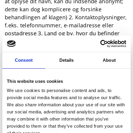
at oplyse dit navn, kan du indsende anonymt;
dette kan dog komplicere og forsinke
behandlingen af klagen) 2. Kontaktoplysninger,
f.eks. telefonnummer, e-mailadresse eller
postadresse 3. Land og by, hvor du befinder
dig, og, hvis det er relevant, produktionssted
eller andre oplysninger, der muliggør en klar
identifikation af stedet. 4. Detaljeret
Consent
Details
About
beskrivelse, herunder relevant dato eller
tidsperiode for din melding om problemer
med menneskerettigheder, miljø, sundhed
This website uses cookies
eller sikkerhed. Du må gerne medsende
We use cookies to personalise content and ads, to
dokumentation, såfremt den foreligger. 5.
provide social media features and to analyse our traffic.
Oplysninger om, hvorvidt klageren eller andre
We also share information about your use of our site with
our social media, advertising and analytics partners who
berørte parter skal forblive anonyme og
may combine it with other information that you’ve
beskyttede. Indsend din klage skriftligt her.
provided to them or that they’ve collected from your use
Hvordan behandles din klage? 1. Efter