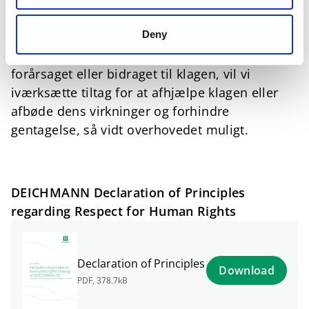
om udfaldet af klagen efter omfattende
Deny
overvejelser af alle aspekter. 5. Hvis
DEICHMANN-koncernens handlinger har
forårsaget eller bidraget til klagen, vil vi
iværksætte tiltag for at afhjælpe klagen eller
afbøde dens virkninger og forhindre
gentagelse, så vidt overhovedet muligt.
DEICHMANN Declaration of Principles
regarding Respect for Human Rights
Declaration of Principles
Download
PDF
,
378.7kB