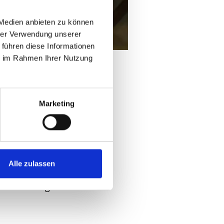
 Medien anbieten zu können
hrer Verwendung unserer
 führen diese Informationen
ie im Rahmen Ihrer Nutzung
en und Kunden
mit den
Lieferanten
eng
Marketing
on DEICHMANN gesetzten
n Vorgaben hinaus gehen.
Alle zulassen
 den Erzeugerländern die