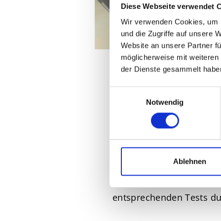
Diese Webseite verwendet 
Wir verwenden Cookies, um I
und die Zugriffe auf unsere 
Website an unsere Partner fü
möglicherweise mit weiteren
der Dienste gesammelt habe
Damit DEICHMANN die Qua
Einwilligungsauswahl
versprechen, stimmen un
Notwendig
ab. Externe Prüfinstitute
eigenen Qualitäts- und U
Zusammenarbeit
Ablehnen
Bereits während der Pro
entsprechenden Tests du