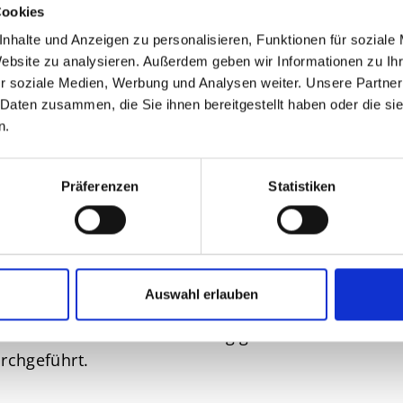
Cookies
nhalte und Anzeigen zu personalisieren, Funktionen für soziale
Website zu analysieren. Außerdem geben wir Informationen zu I
r soziale Medien, Werbung und Analysen weiter. Unsere Partner
 Daten zusammen, die Sie ihnen bereitgestellt haben oder die s
n.
lität garantieren kann, die wir unseren Kundinn
sere eigenen Experten die Herstellungsverfahren 
Präferenzen
Statistiken
 wie z.B. der TÜV
wachen über die Einhaltung
der v
mweltstandards, die deutlich über die gesetzliche
 mit namhaften Prüfinstituten
Auswahl erlauben
duktion werden von unabhängigen Prüfinstituten in
rchgeführt.