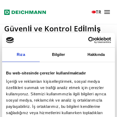
Ana içeriğe geç
Home
Değerlerimiz
Kalite ve Güvenlik
TR
Güvenlİ ve Kontrol Edİlmİş
Müşterilerimize vaat ettiğimiz
kaliteyi
garanti
edebilmek için
uzmanlarımız
tedarikçiler
ile yakın işbirliği
Rıza
Bilgiler
Hakkında
içerisinde çalışıyor ve üretim süreçlerini
koordine ediyor. Örneğin;
TÜV
gibi test
kuruluşları Deichmann tarafından getirilen
Bu web-sitesinde çerezler kullanılmaktadır
ve yasal mevzuatın da çok ötesine geçen
İçeriği ve reklamları kişiselleştirmek, sosyal medya
kalite ve çevre standartlarına uyumu
özellikleri sunmak ve trafiği analiz etmek için çerezler
kontrol ederler.
kullanıyoruz. Sitemizi kullanımınızla ilgili bilgileri ayrıca
sosyal medya, reklamcılık ve analiz iş ortaklarımızla
paylaşabiliriz. İş ortaklarımız, bu bilgileri kendilerine
sağladığınız veya hizmetlerini kullanırken topladıkları