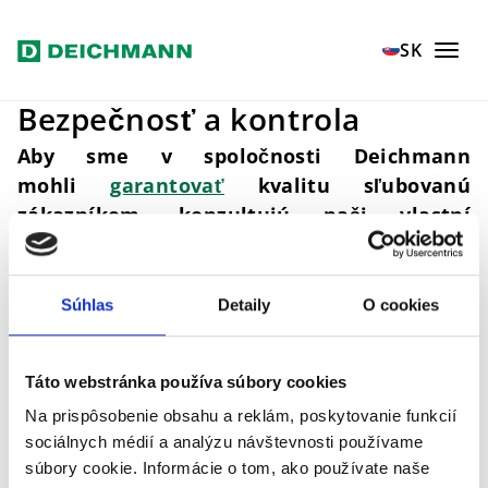
Prejsť na hlavný obsah
Home
Naše hodnoty
Kvalita a bezpečnosť
SK
Bezpečnosť a kontrola
Aby sme v spoločnosti Deichmann
mohli
garantovať
kvalitu sľubovanú
zákazníkom, konzultujú naši vlastní
špecialisti spôsob výroby priamo
s
dodávateľmi.
Externe skúšobné inštitúty,
akým je napr. TÜV,
dohliadajú na
Súhlas
Detaily
O cookies
dodržiavanie
našich vlastných
kvalitatívnych noriem a noriem v oblasti
Táto webstránka používa súbory cookies
ochrany životného prostredia, ktoré v
Na prispôsobenie obsahu a reklám, poskytovanie funkcií
spoločnosti Deichmann ďaleko prekračujú
sociálnych médií a analýzu návštevnosti používame
zákonom stanovené predpisy.
súbory cookie. Informácie o tom, ako používate naše