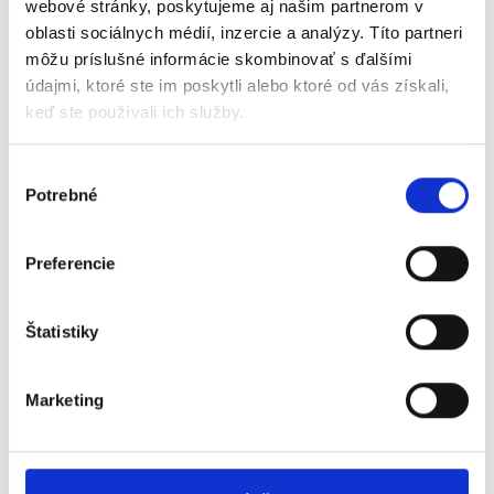
webové stránky, poskytujeme aj našim partnerom v
oblasti sociálnych médií, inzercie a analýzy. Títo partneri
môžu príslušné informácie skombinovať s ďalšími
údajmi, ktoré ste im poskytli alebo ktoré od vás získali,
keď ste používali ich služby.
Výber
Potrebné
súhlasu
Sme spokojní len vtedy, keď sú
Preferencie
spokojní naši zákazníci.
Štatistiky
Je pre nás dôležité, aby boli naši zákazníci s
nákupom vždy spokojní. Preto garantujeme
Marketing
jednoduchú
a férovú výmenu nepoužitého a
nepoškodeného tovaru. V prípade, že u nás