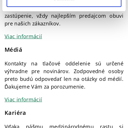
dodávatelia i ľudia v núdzi. V tomto zmysle
chceme byť v krajinách, v ktorých máme
zastúpenie, vždy najlepším predajcom obuvi
pre našich zákazníkov.
Viac informácií
Médiá
Kontakty na tlačové oddelenie sú určené
výhradne pre novinárov. Zodpovedné osoby
preto budú odpovedať len na otázky od médií.
Ďakujeme Vám za porozumenie.
Viac informácií
Kariéra
Vďaka nášmu medzinárodnému rastu si