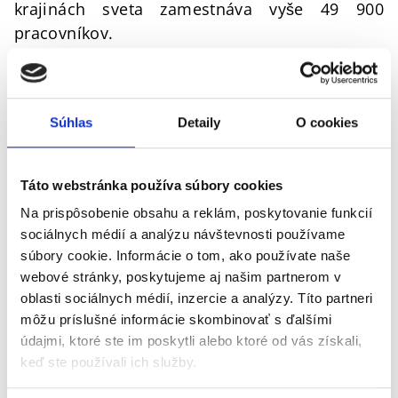
krajinách sveta zamestnáva vyše 49 900
pracovníkov.
Deichmann je vedúcou firmou na nemeckom
aj európskom trhu s obuvou. Vďaka širokému
výberu obuvi pre všetky vekové skupiny
Súhlas
Detaily
O cookies
poskytujeme zrejme najrozsiahlejšiu ponuku
na trhu. Dbáme nielen
Táto webstránka používa súbory cookies
na výborný pomer ceny a kvality, ale rýchlo
Na prispôsobenie obsahu a reklám, poskytovanie funkcií
reagujeme aj na
súčasné módne trendy
. Naši
sociálnych médií a analýzu návštevnosti používame
prieskumníci trhu sú neustále na stope
súbory cookie. Informácie o tom, ako používate naše
najnovším trendom, takže v kolekciách
webové stránky, poskytujeme aj našim partnerom v
Deichmann nájdete vždy tie najaktuálnejšie
oblasti sociálnych médií, inzercie a analýzy. Títo partneri
módne novinky.
môžu príslušné informácie skombinovať s ďalšími
údajmi, ktoré ste im poskytli alebo ktoré od vás získali,
Popri tradičných prvotriednych značkách, ako
keď ste používali ich služby.
je Elefanten, Gallus alebo Medicus, ponúkajú