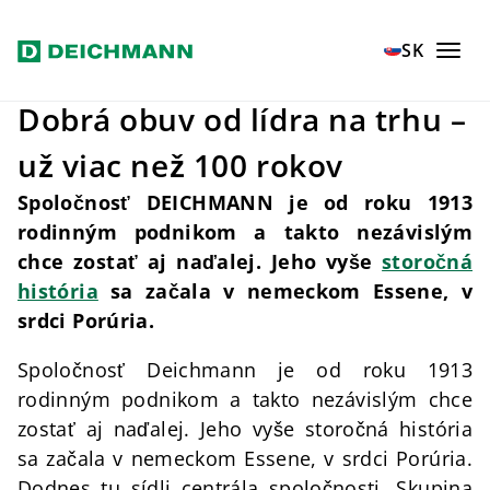
Prejsť na hlavný obsah
Home
Spoločnosť
SK
Dobrá obuv od lídra na trhu –
už viac než 100 rokov
Spoločnosť DEICHMANN je od roku 1913
rodinným podnikom a takto nezávislým
chce zostať aj naďalej. Jeho vyše
storočná
história
sa začala v nemeckom Essene, v
srdci Porúria.
Spoločnosť Deichmann je od roku 1913
rodinným podnikom a takto nezávislým chce
zostať aj naďalej. Jeho vyše storočná história
sa začala v nemeckom Essene, v srdci Porúria.
Dodnes tu sídli centrála spoločnosti. Skupina