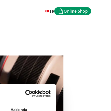
TR
Onlİne Shop
Hakkında