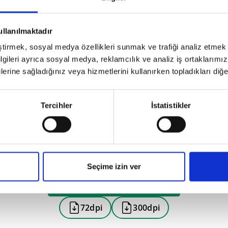
ullanılmaktadır
eştirmek, sosyal medya özellikleri sunmak ve trafiği analiz etmek 
bilgileri ayrıca sosyal medya, reklamcılık ve analiz iş ortaklarımızl
lerine sağladığınız veya hizmetlerini kullanırken topladıkları diğer b
Tercihler
İstatistikler
Seçime izin ver
72dpi
300dpi