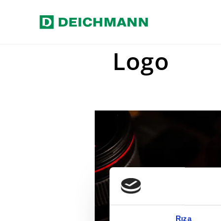
Ana içeriğe geç
Home
Basın
Basın Fotoğraflar
Logo
Rıza