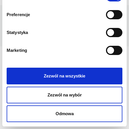
Preferencje
Kontakt
Newsletter
Dane firmy
Regulamin
Polityka prywatności
Sklepy
Cookies
FAQ
Prasa
Wyszukiwarka sklepów
Statystyka
Marketing
Zezwól na wszystkie
Zezwól na wybór
Odmowa