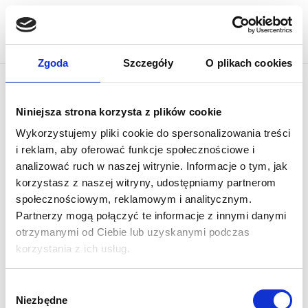
Przejdź do głównej treści
Home
Prasa
Zdjęcia prasowe
Logo
PL
Zgoda
Szczegóły
O plikach cookies
Logo
Niniejsza strona korzysta z plików cookie
Wykorzystujemy pliki cookie do spersonalizowania treści
i reklam, aby oferować funkcje społecznościowe i
analizować ruch w naszej witrynie. Informacje o tym, jak
korzystasz z naszej witryny, udostępniamy partnerom
społecznościowym, reklamowym i analitycznym.
Partnerzy mogą połączyć te informacje z innymi danymi
otrzymanymi od Ciebie lub uzyskanymi podczas
korzystania z ich usług.
Wybór
Niezbędne
zgody