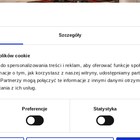
Szczegóły
 plików cookie
do spersonalizowania treści i reklam, aby oferować funkcje sp
ormacje o tym, jak korzystasz z naszej witryny, udostępniamy p
Partnerzy mogą połączyć te informacje z innymi danymi otrzym
nia z ich usług.
we, nowoczesne oświetlenie i przejrzysta prezenta
ach będą dla Państwa miłym doświadczeniem.
Preferencje
Statystyka
jatrakcyjniejszych centrach handlowych, jak równi
łów zachęcają do samodzielnego poszukiwania but
 jakim rozmiarze są dostępne. A jeśli ktoś potrzebu