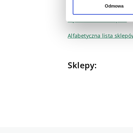
naszego wykwalifikowan
Odmowa
Wyszukiwarka sklepów
Alfabetyczna lista sklep
Sklepy: