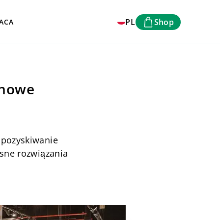
PL
Shop
ACA
chowe
 pozyskiwanie
sne rozwiązania