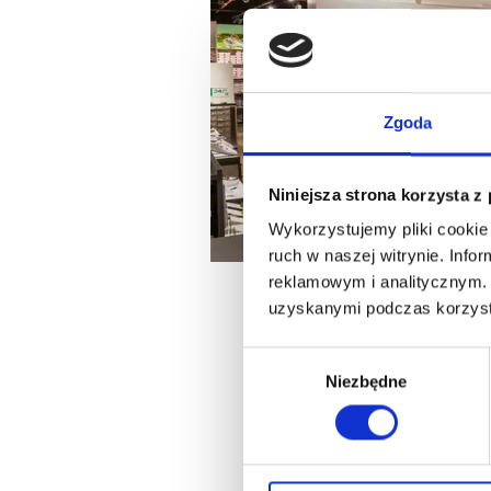
Zgoda
Niniejsza strona korzysta z
Wykorzystujemy pliki cookie 
ruch w naszej witrynie. Inf
reklamowym i analitycznym. 
uzyskanymi podczas korzysta
Duże powierzchnie handlo
Wybór
zakupy w naszych sklep
Niezbędne
zgody
Znajdą nas Państwo w na
Nowoczesne systemy rega
oka widać, które buty i w