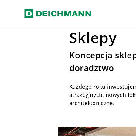
Przejdź do głównej treści
Home
Firma
Sklepy
Sklepy
Koncepcja sklep
doradztwo
Każdego roku inwestujem
atrakcyjnych, nowych lo
architektoniczne.