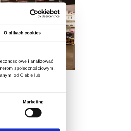
O plikach cookies
ołecznościowe i analizować
artnerom społecznościowym,
anymi od Ciebie lub
cja towaru sprawią, że
Marketing
eż w małych miastach.
ów. Na pierwszy rzut
je porady, otrzyma ją od