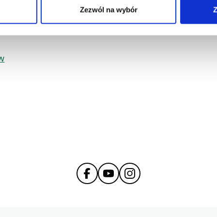
ego personelu.
Zezwól na wybór
Z
ów