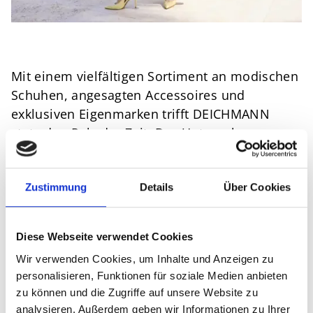
Mit einem vielfältigen Sortiment an modischen
Schuhen, angesagten Accessoires und
exklusiven Eigenmarken trifft DEICHMANN
stets den Puls der Zeit. Das Unternehmen
bietet nicht nur klassische und zeitlose,
sondern auch angesagte und trendsetzende
Schuh- und Accessoire-Kollektionen an –
Zustimmung
Details
Über Cookies
sowohl für Damen und Herren als auch für
Kinder. Dazu zählen:
Diese Webseite verwendet Cookies
saisonale Trend-Kollektionen
Wir verwenden Cookies, um Inhalte und Anzeigen zu
Kooperationen mit bekannten Marken (z. B.
personalisieren, Funktionen für soziale Medien anbieten
zu können und die Zugriffe auf unsere Website zu
Adidas, Nike oder Puma)
analysieren. Außerdem geben wir Informationen zu Ihrer