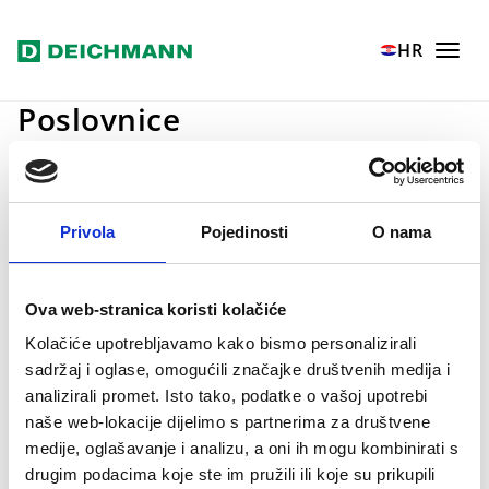
Skoči na glavni sadržaj
Home
Poduzeće
Poslovnice
HR
Poslovnice
Koncept poslovnica
U Deichmannovim poslovnicama nećete
Privola
Pojedinosti
O nama
pronaći klasično raspoređenu obuću i samo
jedan izložbeni primjerak i veličinu vašeg
odabranog modela. Svaka poslovnica
Ova web-stranica koristi kolačiće
zamišljena je kao veliki ormar u kojem se
Kolačiće upotrebljavamo kako bismo personalizirali
nalaze različite boje i veličine obuće.
sadržaj i oglase, omogućili značajke društvenih medija i
analizirali promet. Isto tako, podatke o vašoj upotrebi
naše web-lokacije dijelimo s partnerima za društvene
medije, oglašavanje i analizu, a oni ih mogu kombinirati s
drugim podacima koje ste im pružili ili koje su prikupili