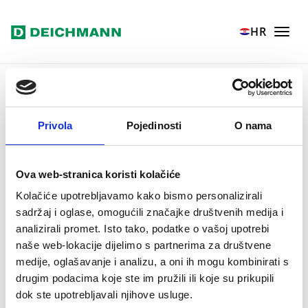
Skoči na glavni sadržaj
Home
Tisak
Download centar
HR
Download centar
Dobrodošli u Deichmannov Download centar.
Ovdje imate mogućnost skidanja i ispisivanja
Privola
Pojedinosti
O nama
slika visoke i niske rezolucije.
Ova web-stranica koristi kolačiće
Kolačiće upotrebljavamo kako bismo personalizirali
sadržaj i oglase, omogućili značajke društvenih medija i
analizirali promet. Isto tako, podatke o vašoj upotrebi
naše web-lokacije dijelimo s partnerima za društvene
medije, oglašavanje i analizu, a oni ih mogu kombinirati s
drugim podacima koje ste im pružili ili koje su prikupili
dok ste upotrebljavali njihove usluge.