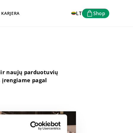
LT
Shop
KARJERA
ir naujų parduotuvių
s įrengiame pagal