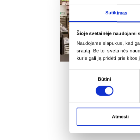
Sutikimas
Šioje svetainėje naudojami 
Naudojame slapukus, kad galė
srautą. Be to, svetainės nau
kurie gali ją pridėti prie kit
Sutikimo
Būtini
pasirinkimas
Dideli prekybos plotai, 
proceso potyrį. Mūsų par
centruose, o taip pat ir 
pirkėjams savarankiškai 
Atmesti
iš pirmo žvilgsnio paded
konsultaciją ir pagalbą r