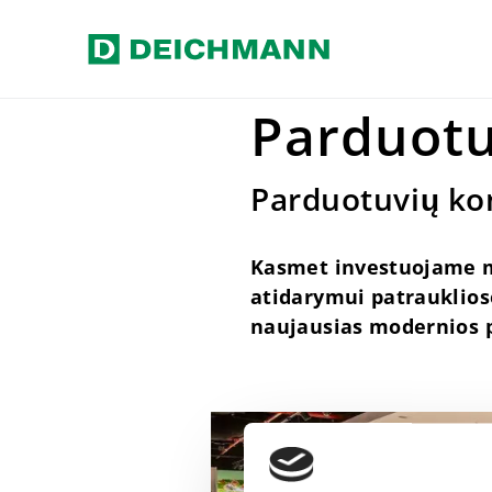
Pereiti prie pagrindinio turinio
Home
Apie įmonę
Parduotuv
Parduot
Parduotuvių ko
Kasmet investuojame m
atidarymui patrauklios
naujausias modernios 