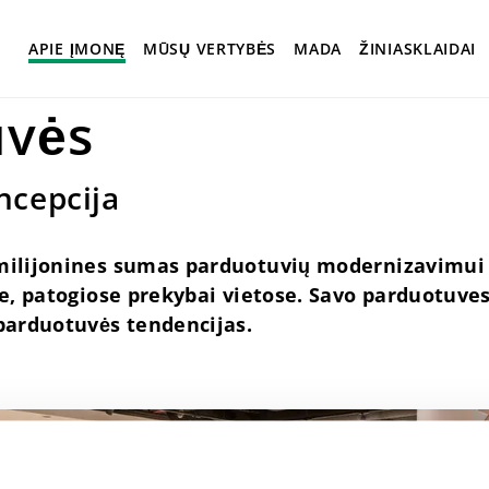
ės
APIE ĮMONĘ
MŪSŲ VERTYBĖS
MADA
ŽINIASKLAIDAI
uvės
ncepcija
ilijonines sumas parduotuvių modernizavimui 
e, patogiose prekybai vietose. Savo parduotuve
parduotuvės tendencijas.