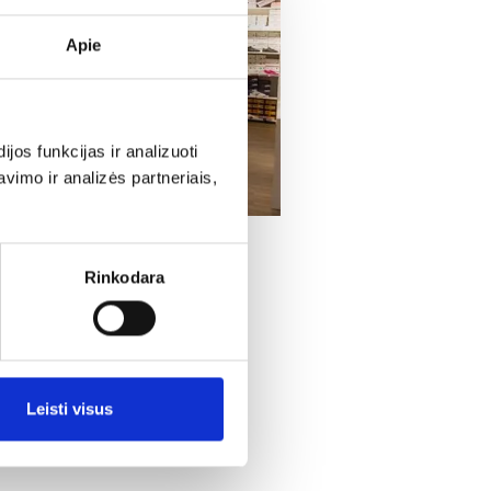
Apie
os funkcijas ir analizuoti
imo ir analizės partneriais,
Rinkodara
as sukuria malonų pirkimo
puliariuose prekybos
 sistema leidžia
 prekių išdėstymo sistema
Leisti visus
Klientams pageidaujant,
ai.