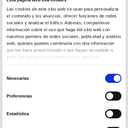
Las cookies de este sitio web se usan para personalizar
el contenido y los anuncios, ofrecer funciones de redes
sociales y analizar el tráfico. Además, compartimos
Der Einkauf soll für die Kundschaft so einfach und
información sobre el uso que haga del sitio web con
nuestros partners de redes sociales, publicidad y análisis
komfortabel wie möglich sein. Darum verbindet
web, quienes pueden combinarla con otra información
DEICHMANN als Omnichannel-Anbieter den
que les haya proporcionado o que hayan recopilado a
klassischen stationären Einkauf im Schuhgeschäft vor
partir del uso que haya hecho de sus servicios.
Ort mit kundennahen digitalen Services – und das in
einem hellen und freundlichen Ambiente.
Selección
Necesarias
de
consentimiento
Preferencias
De este modo los clientes pueden mirar
libremente el producto que deseen y ver
Estadística
fácilmente qué zapatos están disponibles y en