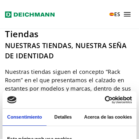
Ir al contenido principal
Home
Empresa
Tiendas
ES
Tiendas
NUESTRAS TIENDAS, NUESTRA SEÑA
DE IDENTIDAD
Nuestras tiendas siguen el concepto “Rack
Room” en el que presentamos el calzado en
estantes por modelos y marcas, dentro de sus
cajas originales.
Consentimiento
Detalles
Acerca de las cookies
Esta página web usa cookies