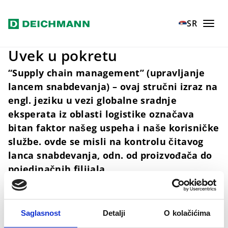
Прескочи на главни садржај
Home
Naše vrednosti
Kvalitet i sigurnost
Logistika
SR
Uvek u pokretu
“Supply chain management” (upravljanje
lancem snabdevanja) – ovaj stručni izraz na
engl. jeziku u vezi globalne sradnje
eksperata iz oblasti logistike označava
bitan faktor našeg uspeha i naše korisničke
službe. ovde se misli na kontrolu čitavog
lanca snabdevanja, odn. od proizvođača do
pojedinačnih filijala.
Saglasnost
Detalji
O kolačićima