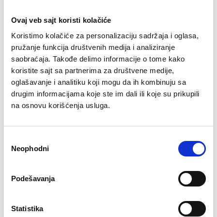
Ovaj veb sajt koristi kolačiće
Koristimo kolačiće za personalizaciju sadržaja i oglasa,
pružanje funkcija društvenih medija i analiziranje
saobraćaja. Takođe delimo informacije o tome kako
koristite sajt sa partnerima za društvene medije,
Ovim kompleksnim procesom upravljaju naši
oglašavanje i analitiku koji mogu da ih kombinuju sa
stručni timovi koji obezbeđuju da aktuelna
drugim informacijama koje ste im dali ili koje su prikupili
moda stigne na vreme u sve prodavnice 36
na osnovu korišćenja usluga.
evropskih zemalja i SAD-a.
Gotova obuća i ostale grupe robe se brodom
Избор
prevoze od zemalja proizvođača do Evrope.
Neophodni
сагласности
Tamo se dalje transportuju vozom i teretnim
vozilom do centara za raspodelu robe (centara
Podešavanja
za distribuciju robe) u Botropu, Fojhtvangenu,
Zoltau I Volfenu kao i do logističkih centara u
Statistika
Holandiji, Švajcarskoj, Slovačkoj, Velikoj