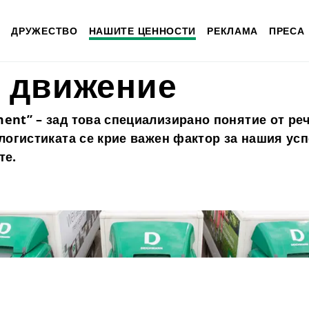
ство и сигурност
Логистика
ДРУЖЕСТВО
НАШИТЕ ЦЕННОСТИ
РЕКЛАМА
ПРЕСА
в движение
ent” – зад това специализирано понятие от ре
логистиката се крие важен фактор за нашия усп
те.