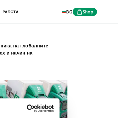
BG
Shop
РАБОТА
чника на глобалните
ех и начин на