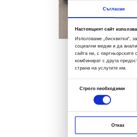
Съгласие
Настоящият сайт използва
Използваме „бисквитки“, з
социални медии и да анали
сайта ни, с партньорските 
комбинират с друга предос
То описва контрола на ц
страна на услугите им.
контролираме този сложе
тенденции да достигнат 
Избор
Строго nеобходими
на
Готовите обувки и други
съгласие
От пристанищата те се т
Ботроп, Фойхтванген, Зо
Словакия, Великобритан
която ги разпределя към
Отказ