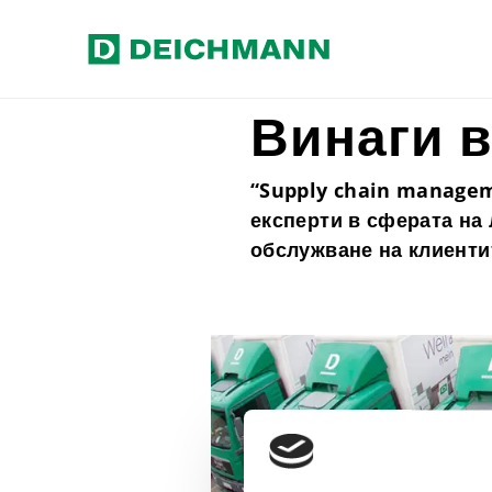
Прескочи към основното съдържание
Home
Нашите ценности
Каче
Винаги 
“Supply chain managem
експерти в сферата на 
обслужване на клиенти