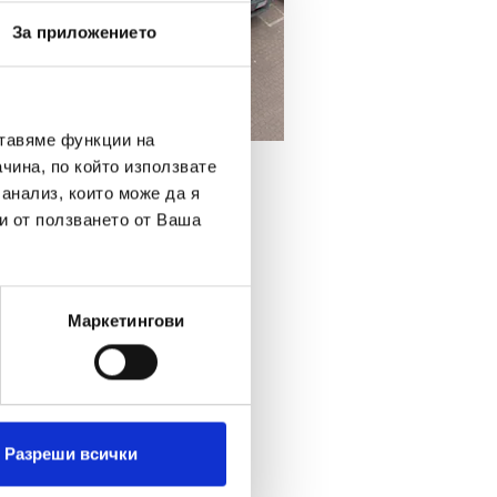
За приложението
ставяме функции на
чина, по който използвате
 анализ, които може да я
и от ползването от Ваша
о отделния филиал. Ние
че актуалните модни
и и в САЩ.
Маркетингови
роизводителки в Европа.
ните центрове (ДЦ) в
 в Холандия, Швейцария,
сортираща инсталация,
Разреши всички