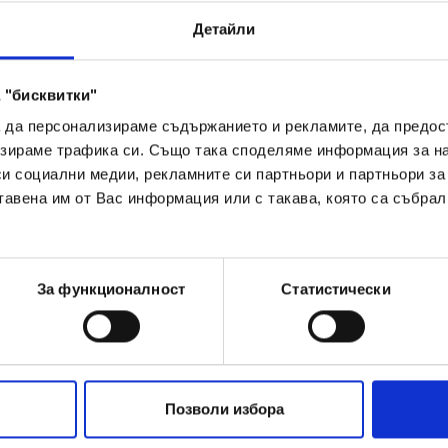
Детайли
 "бисквитки"
а да персонализираме съдържанието и рекламите, да предо
зираме трафика си. Също така споделяме информация за на
си социални медии, рекламните си партньори и партньори за
тавена им от Вас информация или с такава, която са събрал
ялата верига по доставките – от производителя д
н процес благодарение на нашите експерти, така 
навреме до магазините ни в 31 европейски държав
За функционалност
Статистически
 продуктови групи пристигат с кораб от страните-п
ранспортират с влак или с камион до дистрибуцион
лтау и Волфен, както и до логистичните центрове
ия и Полша. След това пакетите преминават през 
 отделните филиали.
Позволи избора