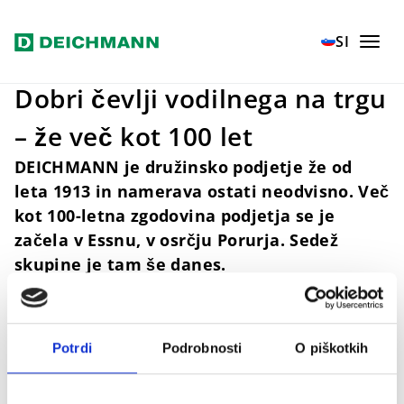
Preskoči na glavno vsebino
Home
Podjetje
SI
Dobri čevlji vodilnega na trgu
– že več kot 100 let
DEICHMANN je družinsko podjetje že od
leta 1913 in namerava ostati neodvisno. Več
kot 100-letna zgodovina podjetja se je
začela v Essnu, v osrčju Porurja. Sedež
skupine je tam še danes.
Družba
DEICHMANN SE
je trenutno aktivna
z več kot 4.700 podružnicami v 36 državah in
zaposluje okoli 49.900 ljudi po vsem svetu.
Potrdi
Podrobnosti
O piškotkih