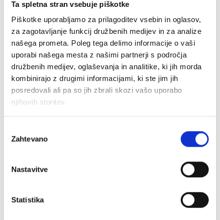
Ta spletna stran vsebuje piškotke
Piškotke uporabljamo za prilagoditev vsebin in oglasov,
za zagotavljanje funkcij družbenih medijev in za analize
našega prometa. Poleg tega delimo informacije o vaši
uporabi našega mesta z našimi partnerji s področja
družbenih medijev, oglaševanja in analitike, ki jih morda
kombinirajo z drugimi informacijami, ki ste jim jih
posredovali ali pa so jih zbrali skozi vašo uporabo
DEICHMANN je vodilno podjetje na nemškem
njihovih storitev.
in evropskem trgu obutve. Z veliko izbiro
čevljev za vse starostne skupine ponujamo
Izbira
najobsežnejšo ponudbo na trgu. Zagotavljamo
Zahtevano
soglasja
odlično razmerje med kakovostjo in ceno in
hitro uvajamo najnovejše modne trende. Naši
Nastavitve
iskalci trendov so vedno na sledi najnovejšim
hitom in za kolekcije takoj izberejo trenutne
Statistika
modne smernice.