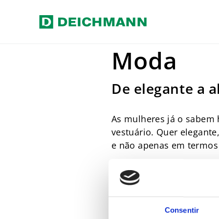
Ir para o conteúdo principal
Home
Empresa
Moda
Moda
De elegante a a
As mulheres já o sabem 
vestuário. Quer elegante
e não apenas em termos 
Consentir