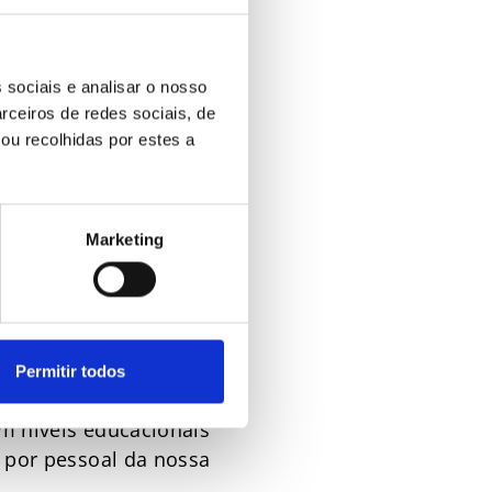
 desporto. Os nossos
todo o mundo. Eles
ltimas tendências nas
 sociais e analisar o nosso
rceiros de redes sociais, de
ma atualização contínua
ou recolhidas por estes a
s lojas. Quer se trate
rca “Catwalk”, de umas
s “Elefanten” – temos
Marketing
de moda. No total,
 moda atual acessível a
m queremos prestar um
Permitir todos
s de formação próprios e
om níveis educacionais
 por pessoal da nossa