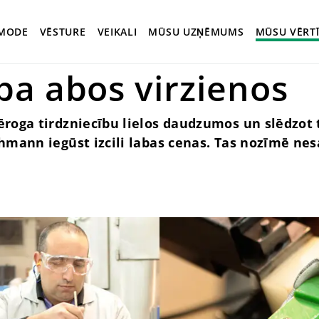
tāji
MODE
VĒSTURE
VEIKALI
MŪSU UZŅĒMUMS
MŪSU VĒRT
ba abos virzienos
roga tirdzniecību lielos daudzumos un slēdzot 
hmann iegūst izcili labas cenas. Tas nozīmē ne