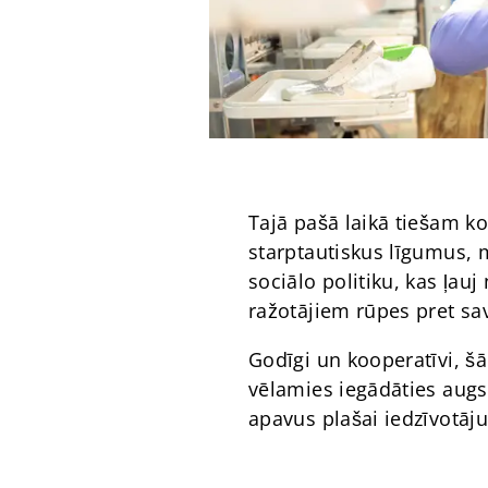
Tajā pašā laikā tiešam ko
starptautiskus līgumus, m
sociālo politiku, kas ļa
ražotājiem rūpes pret sa
Godīgi un kooperatīvi, š
vēlamies iegādāties augs
apavus plašai iedzīvotāju