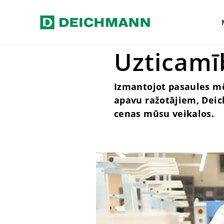
Pāriet uz galveno saturu
Home
Mūsu Vērtības
Piegādā
Uzticamī
Izmantojot pasaules mē
apavu ražotājiem, Deic
cenas mūsu veikalos.