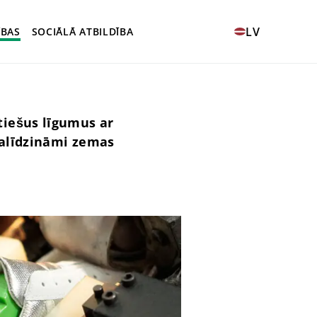
LV
ĪBAS
SOCIĀLĀ ATBILDĪBA
tiešus līgumus ar
salīdzināmi zemas