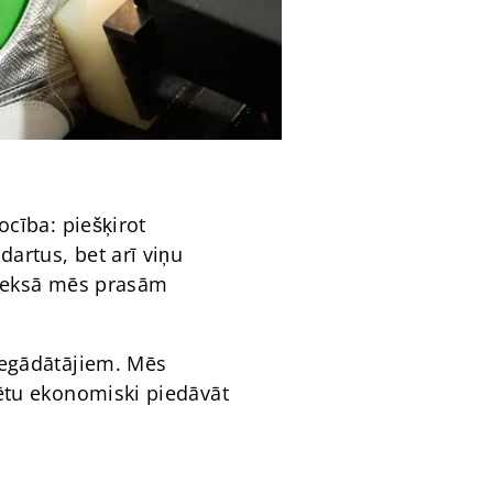
ocība: piešķirot
artus, bet arī viņu
kodeksā mēs prasām
iegādātājiem. Mēs
rētu ekonomiski piedāvāt