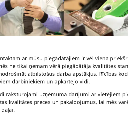
ntaktam ar mūsu piegādātājiem ir vēl viena priekšr
ēs ne tikai ņemam vērā piegādātāja kvalitātes stand
uj nodrošināt atbilstošus darba apstākļus. Rīcības 
viem darbiniekiem un apkārtējo vidi.
ādi raksturojami uzņēmuma darījumi ar vietējiem p
tas kvalitātes preces un pakalpojumus, lai mēs va
 daļai.